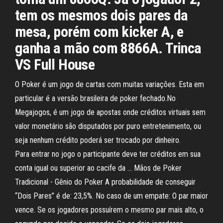
tem os mesmos dois pares da
mesa, porém com kicker A, e
ganha a mão com 8866A. Trinca
VS Full House
O Poker é um jogo de cartas com muitas variações. Esta em
particular é a versão brasileira de poker fechado.No
Megajogos, é um jogo de apostas onde créditos virtuais sem
valor monetário são disputados por puro entretenimento, ou
seja nenhum crédito poderá ser trocado por dinheiro.
Para entrar no jogo o participante deve ter créditos em sua
conta igual ou superior ao cacife da ... Mãos de Poker
Tradicional - Gênio do Poker A probabilidade de conseguir
“Dois Pares” é de: 23,5%. No caso de um empate: O par maior
vence. Se os jogadores possuírem o mesmo par mais alto, o