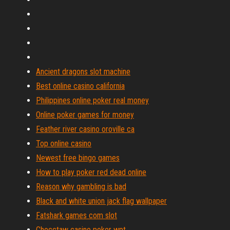
Ancient dragons slot machine
Best online casino california
Philippines online poker real money
Online poker games for money
Feather river casino oroville ca
Top online casino
Newest free bingo games
How to play poker red dead online
Reason why gambling is bad
Black and white union jack flag wallpaper
Fatshark games com slot
Chocctaw casino poker wpt