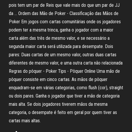
pois tem um par de Reis que vale mais do que um par de JJ
da ... Ordem das Mão de Poker - Classificação das Mãos de
Poker Em jogos com cartas comunitárias onde os jogadores
podem ter a mesma trinca, ganha o jogador com a maior
carta além das três de mesmo valor, e se necessário a
segunda maior carta será utilizada para desempate. Dois
pares: Duas cartas de um mesmo valor, outras duas cartas
diferentes de mesmo valor, e uma outra carta não relacionada
Regras do pôquer - Poker Tips - Pôquer Online Uma mão de
pôquer consiste em cinco cartas. As mãos de pôquer
enquadram-se em várias categorias, como flush (cor), straight
ou dois pares. Ganha o jogador que tiver a mão de categoria
mais alta. Se dois jogadores tiverem mãos da mesma
categoria, o desempate é feito em geral por quem tiver as
cartas mais altas.