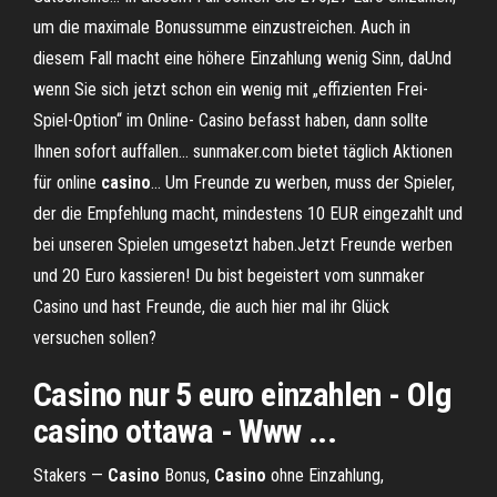
um die maximale Bonussumme einzustreichen. Auch in
diesem Fall macht eine höhere Einzahlung wenig Sinn, daUnd
wenn Sie sich jetzt schon ein wenig mit „effizienten Frei-
Spiel-Option“ im Online- Casino befasst haben, dann sollte
Ihnen sofort auffallen... sunmaker.com bietet täglich Aktionen
für online
casino
… Um Freunde zu werben, muss der Spieler,
der die Empfehlung macht, mindestens 10 EUR eingezahlt und
bei unseren Spielen umgesetzt haben.Jetzt Freunde werben
und 20 Euro kassieren! Du bist begeistert vom sunmaker
Casino und hast Freunde, die auch hier mal ihr Glück
versuchen sollen?
Casino nur 5 euro einzahlen
- Olg
casino
ottawa - Www ...
Stakers —
Casino
Bonus,
Casino
ohne Einzahlung,