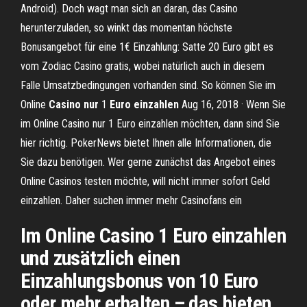
Android). Doch wagt man sich an daran, das Casino
herunterzuladen, so winkt das momentan höchste
Bonusangebot für eine 1€ Einzahlung: Satte 20 Euro gibt es
vom Zodiac Casino gratis, wobei natürlich auch in diesem
Falle Umsatzbedingungen vorhanden sind. So können Sie im
Online
Casino nur
1
Euro einzahlen
Aug 16, 2018 · Wenn Sie
im Online Casino nur 1 Euro einzahlen möchten, dann sind Sie
hier richtig. PokerNews bietet Ihnen alle Informationen, die
Sie dazu benötigen. Wer gerne zunächst das Angebot eines
Online Casinos testen möchte, will nicht immer sofort Geld
einzahlen. Daher suchen immer mehr Casinofans ein
Im Online Casino 1 Euro einzahlen
und zusätzlich einen
Einzahlungsbonus von 10 Euro
oder mehr erhalten – das bieten