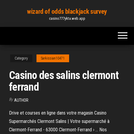
Skip
wizard of odds blackjack survey
to
casino777ykta.web.app
the
content
Category
Sarkissian10471
Casino des salins clermont
ferrand
By
AUTHOR
Drive et courses en ligne dans votre magasin Casino
Supermarchés Clermont Salins | Votre supermarché à
Clermont-Ferrand - 63000 Clermont-Ferrand › ... Nos