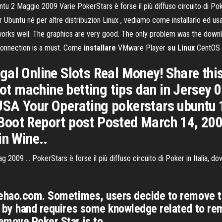
ntu 2 Maggio 2009 Varie PokerStars è forse il più diffuso circuito di Pok
 Ubuntu né per altre distribuzion Linux , vediamo come installarlo ed u
 works well. The graphics are very good. The only problem was the downl
d connection is a must. Come
installare
VMware Player
su
Linux
CentOS
al Online Slots Real Money! Share this
slot machine betting tips dan in Jerse
USA Your Operating pokerstars ubuntu
oot Report post Posted March 14, 200
in Wine..
g 2009 ... PokerStars è forse il più diffuso circuito di Poker in Italia, 
hmehao.com. Sometimes, users decide to remove 
s by hand requires some knowledge related to r
move Poker Star is to...