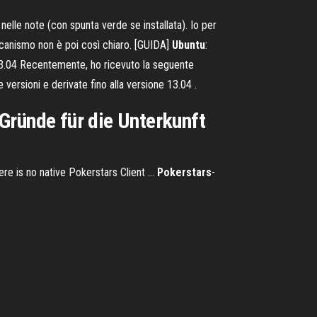
elle note (con spunta verde se installata). Io per
eccanismo non è poi così chiaro. [GUIDA]
Ubuntu
:
13.04 Recentemente, ho ricevuto la seguente
versioni e derivate fino alla versione 13.04 .
ründe für die Unterkunft
re is no native Pokerstars Client ...
Pokerstars
-