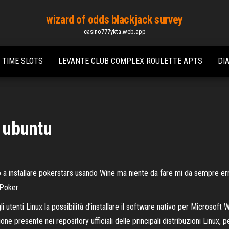
wizard of odds blackjack survey
casino777ykta.web.app
 TIME SLOTS
LEVANTE CLUB COMPLEX ROULETTE APTS
DI
u ubuntu
a installare pokerstars usando Wine ma niente da fare mi da sempre err
 Poker
utenti Linux la possibilità d’installare il software nativo per Microsoft
ne presente nei repository ufficiali delle principali distribuzioni Linux, pe