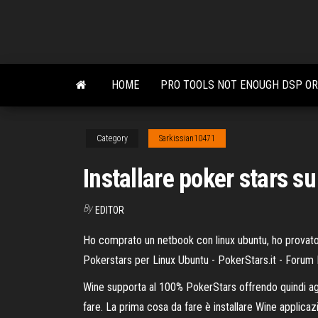
Skip
to
the
content
HOME
PRO TOOLS NOT ENOUGH DSP OR
Category
Sarkissian10471
Installare poker stars s
By
EDITOR
Ho comprato un netbook con linux ubuntu, ho provato 
Pokerstars per Linux Ubuntu - PokerStars.it - Forum
Wine supporta al 100% PokerStars offrendo quindi agli 
fare. La prima cosa da fare è installare Wine applicazio